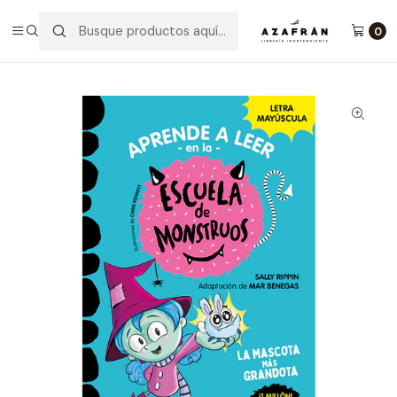
Inicio
Infantil y Juvenil
Infantil
Aprende A Leer En La Escuela De Monstruos 1 La Mascota
0
Más Grandota