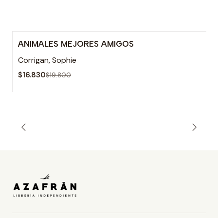
ANIMALES MEJORES AMIGOS
-15% OFF
Corrigan, Sophie
Agotado
$16.830
$19.800