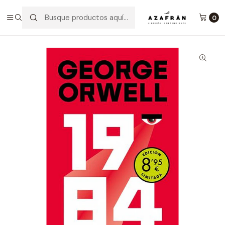
Inicio
Categorías
Clásicos
1984 (Edición Definitiva Avalada Por The Orwell Estate)
0