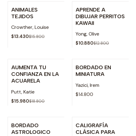
ANIMALES
APRENDE A
-15% OFF
-15% OFF
TEJIDOS
DIBUJAR PERRITOS
KAWAII
Crowther, Louise
Yong, Olive
$13.430
$15.800
$10.880
$12.800
AUMENTA TU
BORDADO EN
-15% OFF
Agotado
CONFIANZA EN LA
MINIATURA
ACUARELA
Yazici, Irem
Putt, Katie
$14.800
$15.980
$18.800
BORDADO
CALIGRAFÍA
-15% OFF
-15% OFF
ASTROLOGICO
CLÁSICA PARA