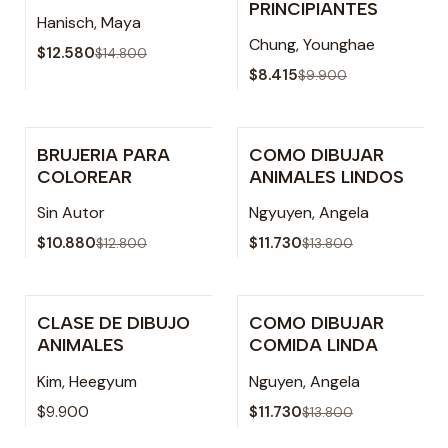
PRINCIPIANTES
Hanisch, Maya
Chung, Younghae
$12.580
$14.800
$8.415
$9.900
BRUJERIA PARA
COMO DIBUJAR
-15% OFF
-15% OFF
COLOREAR
ANIMALES LINDOS
Sin Autor
Ngyuyen, Angela
$10.880
$11.730
$12.800
$13.800
CLASE DE DIBUJO
COMO DIBUJAR
Agotado
-15% OFF
ANIMALES
COMIDA LINDA
Kim, Heegyum
Nguyen, Angela
$9.900
$11.730
$13.800