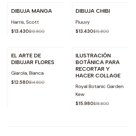
DIBUJA MANGA
DIBUJA CHIBI
-15% OFF
-15% OFF
Agotado
Harris, Scott
Piuuvy
$13.430
$13.430
$15.800
$15.800
EL ARTE DE
ILUSTRACIÓN
-15% OFF
-15% OFF
DIBUJAR FLORES
BOTÁNICA PARA
RECORTAR Y
Giarola, Bianca
HACER COLLAGE
$12.580
$14.800
Royal Botanic Garden
Kew
$15.980
$18.800