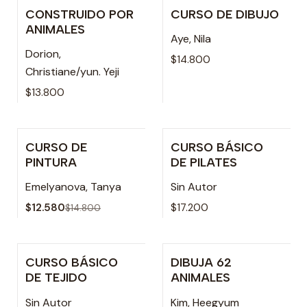
CONSTRUIDO POR
CURSO DE DIBUJO
Agotado
Agotado
ANIMALES
Aye, Nila
Dorion,
$14.800
Christiane/yun. Yeji
$13.800
CURSO DE
CURSO BÁSICO
-15% OFF
Agotado
PINTURA
DE PILATES
Emelyanova, Tanya
Sin Autor
$12.580
$17.200
$14.800
CURSO BÁSICO
DIBUJA 62
-15% OFF
-15% OFF
DE TEJIDO
ANIMALES
Sin Autor
Kim, Heegyum