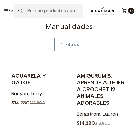
Inicio
Categorías
Tiempo libre
Manualidades
0
Manualidades
Filtros
ACUARELA Y
AMIGURUMIS.
-15% OFF
-15% OFF
GATOS
APRENDE A TEJER
A CROCHET 12
Runyan, Terry
ANIMALES
ADORABLES
$14.280
$16.800
Bergstrom, Lauren
$14.280
$16.800