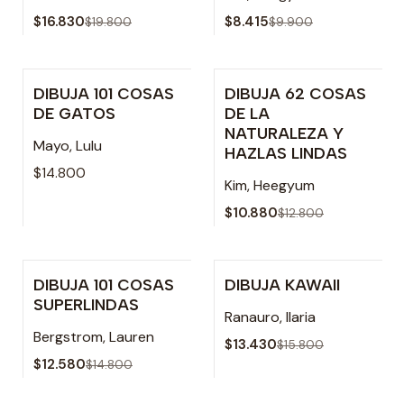
$16.830
$8.415
$19.800
$9.900
DIBUJA 101 COSAS
DIBUJA 62 COSAS
Agotado
-15% OFF
DE GATOS
DE LA
NATURALEZA Y
Mayo, Lulu
HAZLAS LINDAS
$14.800
Kim, Heegyum
$10.880
$12.800
DIBUJA 101 COSAS
DIBUJA KAWAII
-15% OFF
-15% OFF
SUPERLINDAS
Ranauro, Ilaria
Bergstrom, Lauren
$13.430
$15.800
$12.580
$14.800