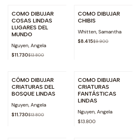
COMO DIBUJAR
COMO DIBUJAR
-15% OFF
-15% OFF
COSAS LINDAS
CHIBIS
LUGARES DEL
Whitten, Samantha
MUNDO
$8.415
$9.900
Nguyen, Angela
$11.730
$13.800
CÓMO DIBUJAR
COMO DIBUJAR
-15% OFF
Agotado
CRIATURAS DEL
CRIATURAS
BOSQUE LINDAS
FANTÁSTICAS
LINDAS
Nguyen, Angela
Nguyen, Angela
$11.730
$13.800
$13.800