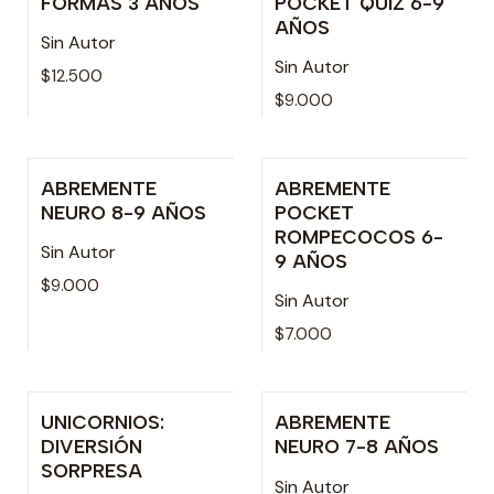
FORMAS 3 AÑOS
POCKET QUIZ 6-9
AÑOS
Sin Autor
Sin Autor
$12.500
$9.000
ABREMENTE
ABREMENTE
Agotado
Agotado
NEURO 8-9 AÑOS
POCKET
ROMPECOCOS 6-
Sin Autor
9 AÑOS
$9.000
Sin Autor
$7.000
UNICORNIOS:
ABREMENTE
Agotado
Agotado
DIVERSIÓN
NEURO 7-8 AÑOS
SORPRESA
Sin Autor