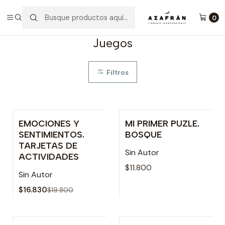
Inicio
Infantil y Juvenil
Juegos
0
Juegos
Filtros
EMOCIONES Y
MI PRIMER PUZLE.
-15% OFF
Agotado
SENTIMIENTOS.
BOSQUE
TARJETAS DE
Sin Autor
ACTIVIDADES
$11.800
Sin Autor
$16.830
$19.800