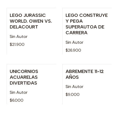
LEGO JURASSIC
LEGO CONSTRUYE
Agotado
Agotado
WORLD. OWEN VS.
Y PEGA
DELACOURT
SUPERAUTOA DE
CARRERA
Sin Autor
Sin Autor
$21.900
$26.900
UNICORNIOS
ABREMENTE 11-12
Agotado
Agotado
ACUARELAS
AÑOS
DIVERTIDAS
Sin Autor
Sin Autor
$9.000
$6.000