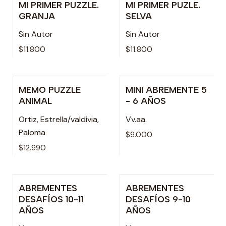
MI PRIMER PUZZLE.
MI PRIMER PUZLE.
Agotado
Agotado
GRANJA
SELVA
Sin Autor
Sin Autor
$11.800
$11.800
MEMO PUZZLE
MINI ABREMENTE 5
Agotado
ANIMAL
- 6 AÑOS
Ortiz, Estrella/valdivia,
Vv.aa.
Paloma
$9.000
$12.990
ABREMENTES
ABREMENTES
Agotado
Agotado
DESAFÍOS 10-11
DESAFÍOS 9-10
AÑOS
AÑOS