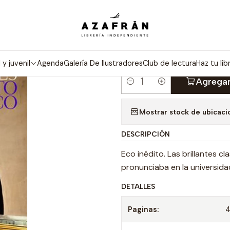
Inicio
Categorías
Sobre Libros
A Hombros Gigantes
|
A HOMBROS 
l y juvenil
Agenda
Galería De Ilustradores
Club de lectura
Haz tu lib
Agregar
Cantidad
Mostrar stock de ubicaci
DESCRIPCIÓN
Eco inédito. Las brillantes 
pronunciaba en la universidad
DETALLES
Paginas: