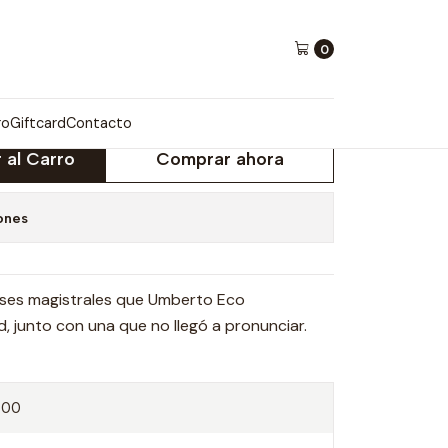
0
GIGANTES
ro
Giftcard
Contacto
 al Carro
Comprar ahora
ones
clases magistrales que Umberto Eco
, junto con una que no llegó a pronunciar.
400