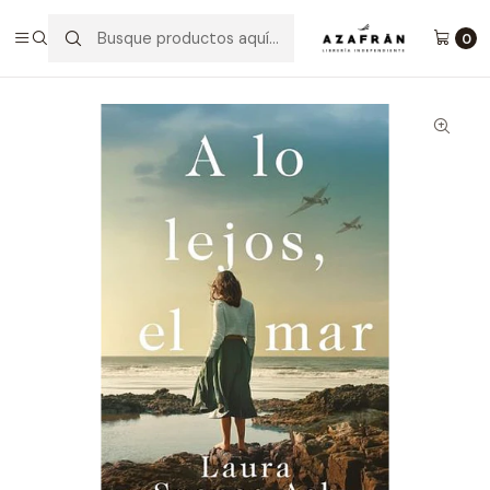
Inicio
Categorías
Novelas
Novela Histórica
A Lo Lejos, El Mar
0