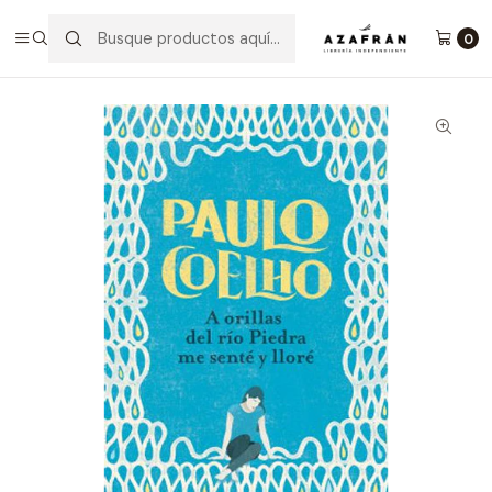
Inicio
Categorías
Novelas
Literatura Latinoamericana
A Orillas Del Río Piedra Me Senté Y Lloré
0