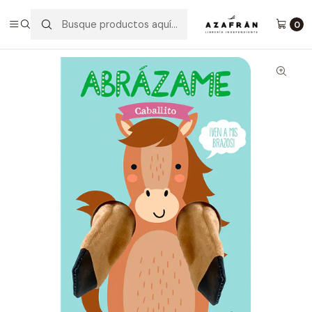
Inicio
Infantil y Juvenil
Infantil
Abrázame, Caballito
0