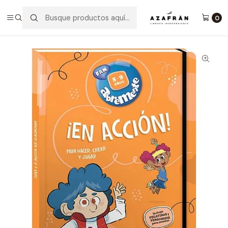
Inicio
Infantil y Juvenil
Juegos
Abremente En Acción 8 - 9 Años
0