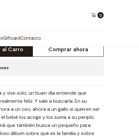
0
TIN
ro
Giftcard
Contacto
 al Carro
Comprar ahora
ones
 y vive solo, un buen día entiende que
almente feliz. Y sale a buscarla. En su
a a un oso, ahora a un gallo si quieren ser
 el bebé los acoge y los suma a su periplo.
mamá que también busca un pequeño para
loso álbum sobre qué es la familia y sobre