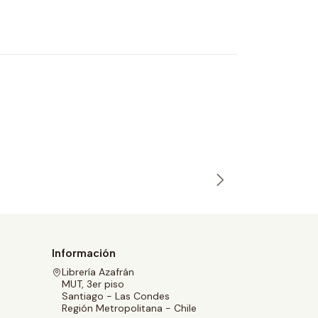
ARIES
Agotado
Stella An
$14.900
Información
Librería Azafrán
MUT, 3er piso
Santiago - Las Condes
Región Metropolitana - Chile