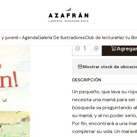
Inicio
Infantil y Juvenil
Infantil
Adios Chiquitin
|
ADIOS CHIQUI
l y juvenil
Agenda
Galería De Ilustradores
Club de lectura
Haz tu lib
Agregar
Cantidad
Mostrar stock de ubicaci
DESCRIPCIÓN
Un pequeño, que lava su ropa
necesita una mamá para ser re
búsqueda va preguntando ahor
su mamá; y al no poder serlo,
Por fin, encontrará a una 
completar su vida. Un maravil