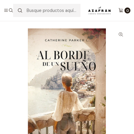
Inicio
Categorías
Novelas
Romántica
Al Borde De Un Sueño
0