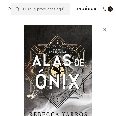
Inicio
Categorías
Novelas
Fantasía
Alas De ÓNix (Empíreo 3)
0