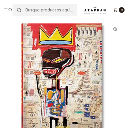
Inicio
Categorías
Artes
Arte Y Diseño
Basquiat
0