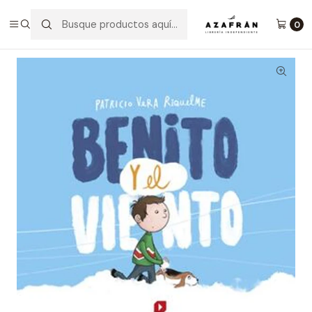
Inicio
Infantil y Juvenil
Infantil
Benito Y El Viento
0