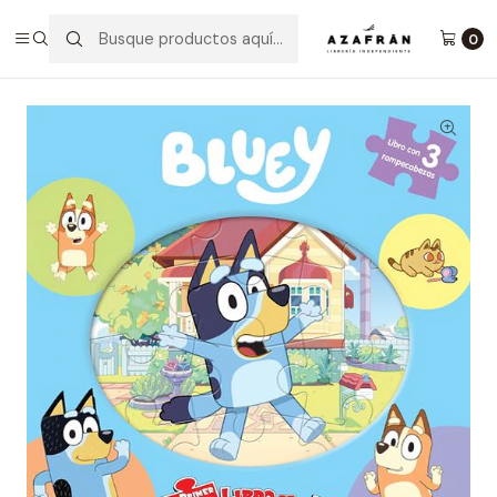
Inicio
Infantil y Juvenil
Infantil
Bluey - Mi Primer Libro De Rompecabezas
0