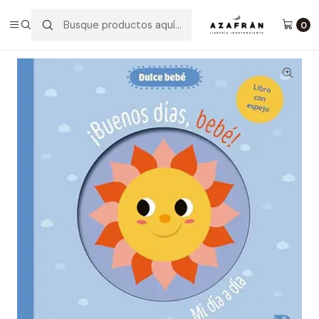
Inicio
Infantil y Juvenil
Infantil
¡Buenos Déas Bebé!
0