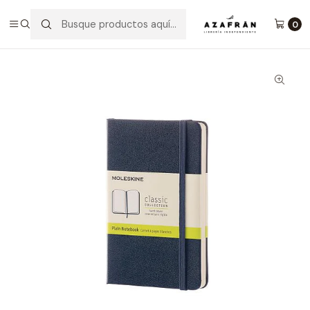
Inicio
Categorías
Papelería
Cuaderno Clásico - Tapa Dura - Pocket - Azul Zafiro - Lisa
0