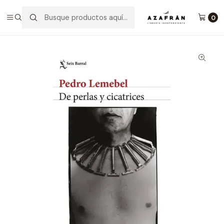
Inicio
Categorías
Novelas
Literatura Chilena
De Perlas Y Cicatrices
0