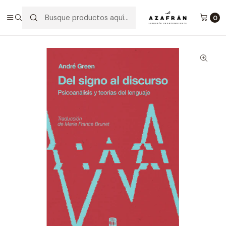
Inicio
Categorías
No ficción
Psicología
Del Signo Al Discurso - Psicoanálisis Y Teorías Del Lenguaje
0