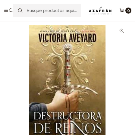
Inicio
Infantil y Juvenil
Juvenil
Destructora De Reinos 1
0