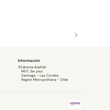
Mulder, El
$23.200
Información
Librería Azafrán
MUT, 3er piso
Santiago - Las Condes
Región Metropolitana - Chile