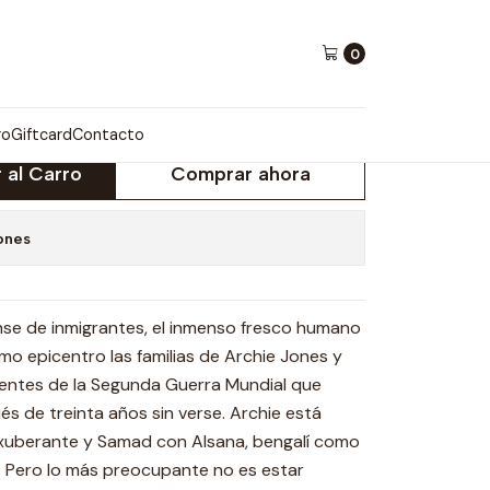
0
NCOS
ro
Giftcard
Contacto
 al Carro
Comprar ahora
ones
nse de inmigrantes, el inmenso fresco humano
mo epicentro las familias de Archie Jones y
entes de la Segunda Guerra Mundial que
s de treinta años sin verse. Archie está
xuberante y Samad con Alsana, bengalí como
as. Pero lo más preocupante no es estar