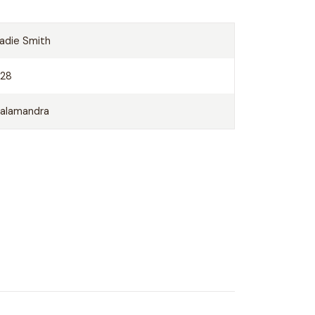
adie Smith
528
alamandra
UNA SOM