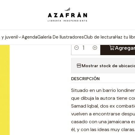
Inicio
Categorías
Novelas
Narrativa
Dientes Blancos
|
DIENTES BLA
l y juvenil
Agenda
Galería De Ilustradores
Club de lectura
Haz tu lib
Agregar
Cantidad
Mostrar stock de ubicaci
DESCRIPCIÓN
Situado en un barrio londine
que dibuja la autora tiene co
Samad Iqbal, dos ex combati
vuelven a encontrarse despué
casado con una jamaicana e
él, y con las ideas muy clar