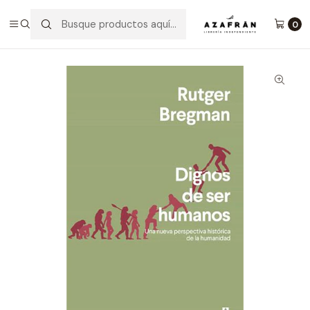
Inicio
Categorías
No ficción
Ensayo
Dignos De Ser Humanos
0