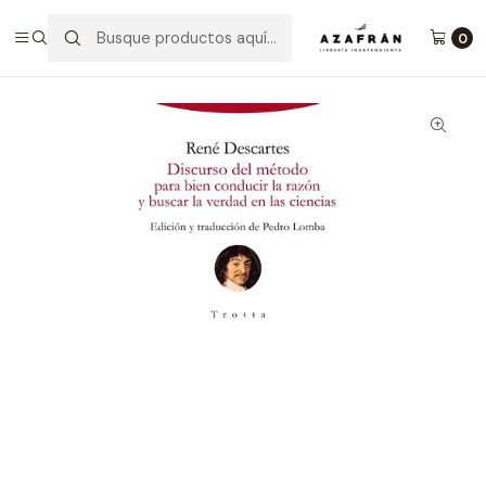
Inicio
Categorías
No ficción
Filosofía
Discurso Del Método
0