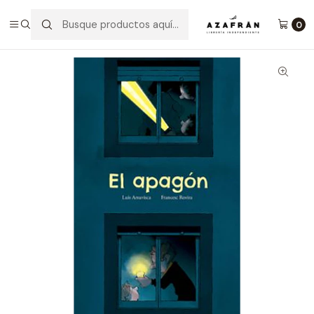
Inicio
Infantil y Juvenil
Infantil
El Apagón
0