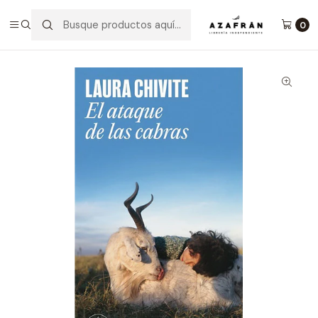
Inicio
Categorías
Novelas
Narrativa
El Ataque De Las Cabras
0