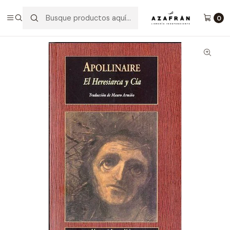
Inicio
Categorías
Novelas
Fantasía
El Heresiarca Y Cía
0