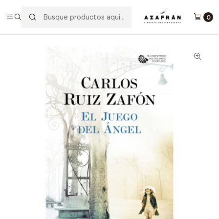
Inicio
Categorías
Novelas
Novela Histórica
El Juego Del ÁNgel (Cementerio De Los Libros Olvidados 2)
0