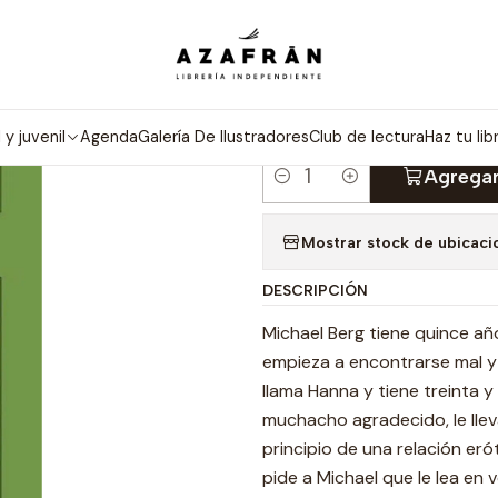
Inicio
Categorías
Novelas
Narrativa
El Lector
|
EL LECTOR
l y juvenil
Agenda
Galería De Ilustradores
Club de lectura
Haz tu lib
Agregar
Cantidad
Mostrar stock de ubicaci
DESCRIPCIÓN
Michael Berg tiene quince año
empieza a encontrarse mal y
llama Hanna y tiene treinta 
muchacho agradecido, le lleva
principio de una relación eró
pide a Michael que le lea en 