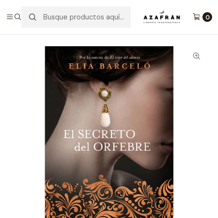
Inicio
Categorías
Novelas
Novela Histórica
El Secreto Del Orfebre
0