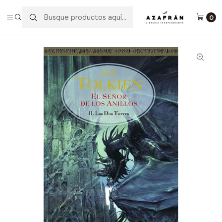
Inicio
Categorías
Novelas
Fantasía
El Señor De Los Anillos 2 Las Dos Torres
0