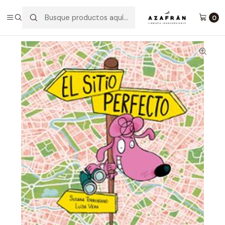
Inicio
Infantil y Juvenil
Infantil
El Sitio Perfecto
0