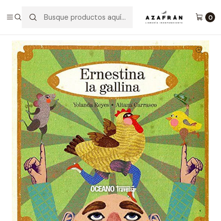
Inicio
Infantil y Juvenil
Infantil
Ernestina La Gallina
0