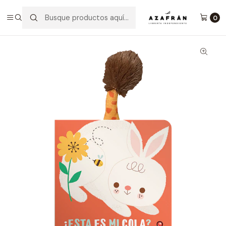
Inicio
Infantil y Juvenil
Infantil
Esta Es Mi Cola Conejo
0