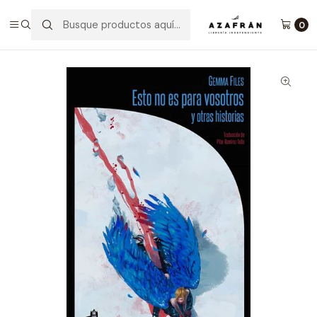
Inicio
Categorías
Novelas
Terror Y Ciencia Ficción
Esto No Es Para Vosotros Y Otras Historias
0