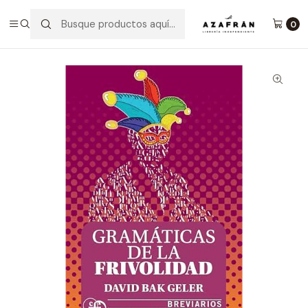
Inicio
Categorías
No ficción
Ensayo
Gramáticas De La Frivolidad
0