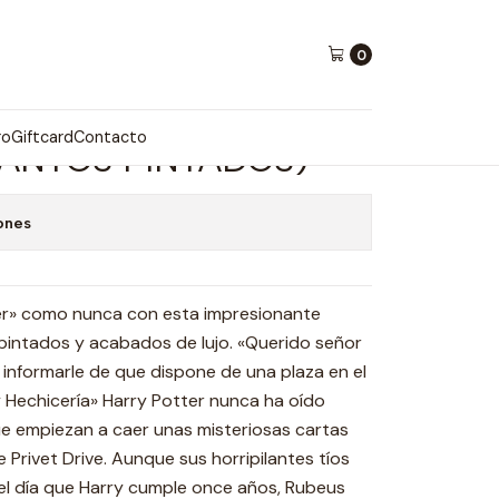
ntos Pintados)
0
 1 Y LA PIEDRA
ro
Giftcard
Contacto
CANTOS PINTADOS)
ones
ter» como nunca con esta impresionante
pintados y acabados de lujo. «Querido señor
 informarle de que dispone de una plaza en el
 Hechicería» Harry Potter nunca ha oído
e empiezan a caer unas misteriosas cartas
 Privet Drive. Aunque sus horripilantes tíos
 el día que Harry cumple once años, Rubeus