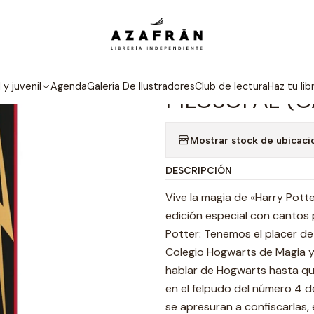
orías
Novelas
Fantasía
Harry Potter 1 Y La Piedra Filosofal (Ca
|
HARRY POTTER
l y juvenil
Agenda
Galería De Ilustradores
Club de lectura
Haz tu lib
FILOSOFAL (
Mostrar stock de ubicaci
DESCRIPCIÓN
Vive la magia de «Harry Pot
edición especial con cantos 
Potter: Tenemos el placer de
Colegio Hogwarts de Magia y
hablar de Hogwarts hasta qu
en el felpudo del número 4 de
se apresuran a confiscarlas,