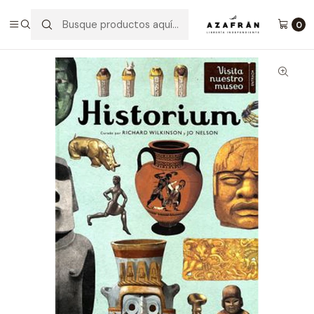
Inicio
Infantil y Juvenil
Infantil
Historium
0