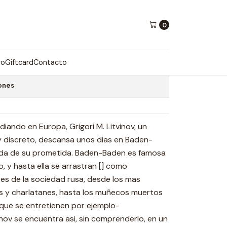
0
S)
ro
Giftcard
Contacto
ones
iando en Europa, Grigori M. Litvinov, un
y discreto, descansa unos dias en Baden-
ada de su prometida. Baden-Baden es famosa
, y hasta ella se arrastran [] como
es de la sociedad rusa, desde los mas
sos y charlatanes, hasta los muñecos muertos
a, que se entretienen por ejemplo-
inov se encuentra asi, sin comprenderlo, en un