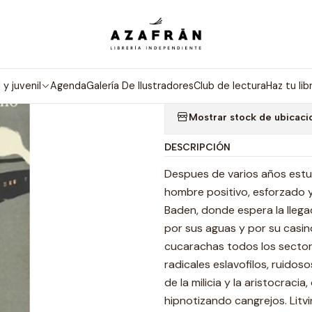
Inicio
Categorías
Clásicos
Humo (Minus)
|
HUMO (MINU
l y juvenil
Agenda
Galería De Ilustradores
Club de lectura
Haz tu lib
Mostrar stock de ubicaci
DESCRIPCIÓN
Despues de varios años estud
hombre positivo, esforzado 
Baden, donde espera la lleg
por sus aguas y por su casino
cucarachas todos los sector
radicales eslavofilos, ruido
de la milicia y la aristocraci
hipnotizando cangrejos. Litv