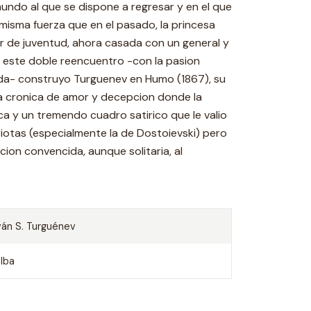
undo al que se dispone a regresar y en el que
misma fuerza que en el pasado, la princesa
mor de juventud, ahora casada con un general y
e este doble reencuentro -con la pasion
da- construyo Turguenev en Humo (1867), su
sa cronica de amor y decepcion donde la
ca y un tremendo cuadro satirico que le valio
iotas (especialmente la de Dostoievski) pero
ion convencida, aunque solitaria, al
ván S. Turguénev
lba