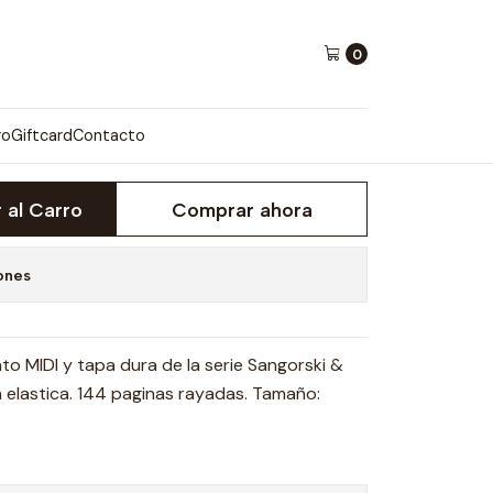
0
 - HAFIZ'S
ro
Giftcard
Contacto
 al Carro
Comprar ahora
ones
o MIDI y tapa dura de la serie Sangorski &
a elastica. 144 paginas rayadas. Tamaño: