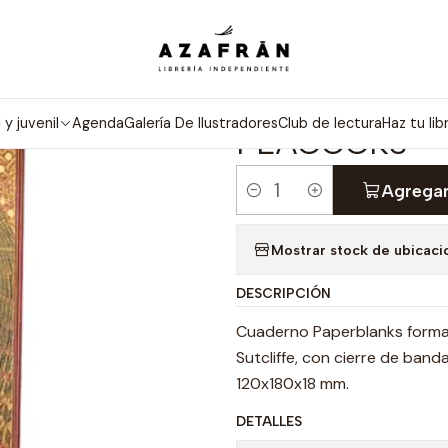
Inicio
Categorías
Papelería
Journal Midi - Hafiz's Peacocks
|
JOURNAL MIDI
l y juvenil
Agenda
Galería De Ilustradores
Club de lectura
Haz tu lib
PEACOCKS
Agregar
Cantidad
Mostrar stock de ubicaci
DESCRIPCIÓN
Cuaderno Paperblanks format
Sutcliffe, con cierre de band
120x180x18 mm.
DETALLES