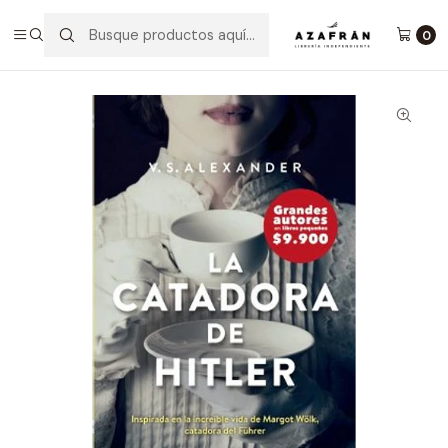
Inicio
Categorías
Novelas
Novela Histórica
La Catadora De Hitler
0