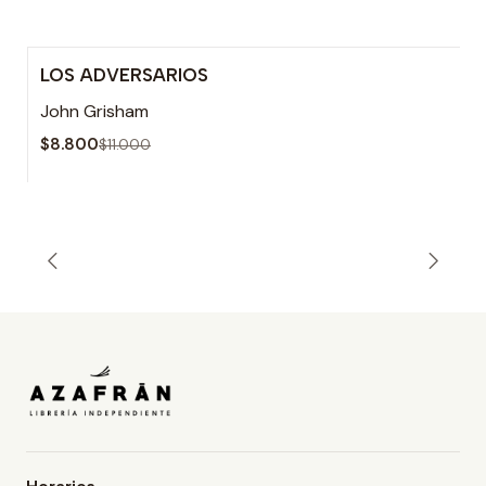
LOS ADVERSARIOS
-20% OFF
John Grisham
Agotado
$8.800
$11.000