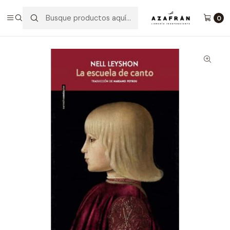
Inicio
Categorías
Novelas
Narrativa
La Escuela De Canto
0