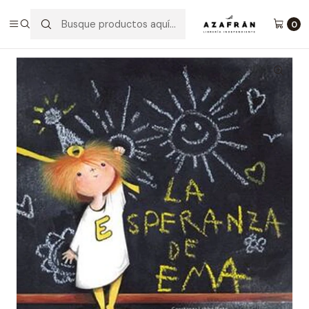
Inicio
Infantil y Juvenil
Infantil
La Esperanza De Ema
0