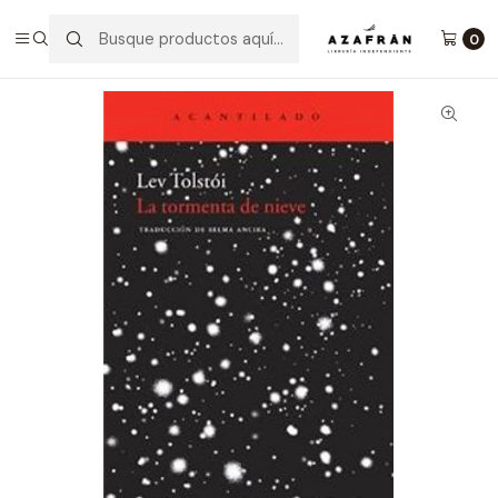
Inicio
Categorías
Clásicos
La Tormenta De Nieve
0