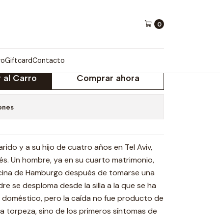
 Mueve
0
AMBIÉN SE MUEVE
ro
Giftcard
Contacto
 al Carro
Comprar ahora
ones
do y a su hijo de cuatro años en Tel Aviv,
lés. Un hombre, ya en su cuarto matrimonio,
oficina de Hamburgo después de tomarse una
dre se desploma desde la silla a la que se ha
 doméstico, pero la caída no fue producto de
e la torpeza, sino de los primeros síntomas de