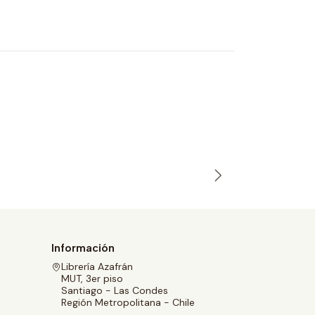
TRÁNSIT
Rachel Cu
$29.000
Información
Librería Azafrán
MUT, 3er piso
Santiago - Las Condes
Región Metropolitana - Chile