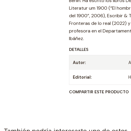
Berlín. Ha escrito los libros
Literatur um 1900 (“El hombr
del 1900”, 2006), Escribir &
Fronteras de lo real (2022) 
profesora en el Departamento
Ibáñez.
DETALLES
Autor:
A
Editorial:
H
COMPARTIR ESTE PRODUCTO
También podría interesarte uno de estos