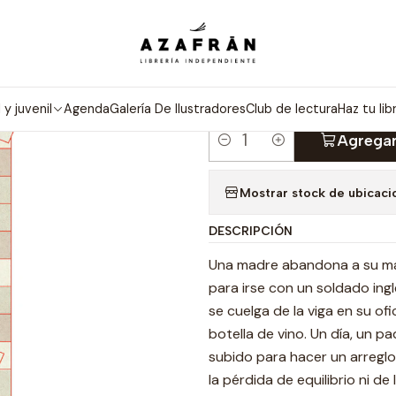
Categorías
Novelas
Literatura Chilena
La Verdad También Se
|
LA VERDAD T
l y juvenil
Agenda
Galería De Ilustradores
Club de lectura
Haz tu lib
Agregar
Cantidad
Mostrar stock de ubicaci
DESCRIPCIÓN
Una madre abandona a su mari
para irse con un soldado ing
se cuelga de la viga en su 
botella de vino. Un día, un pa
subido para hacer un arreglo
la pérdida de equilibrio ni d