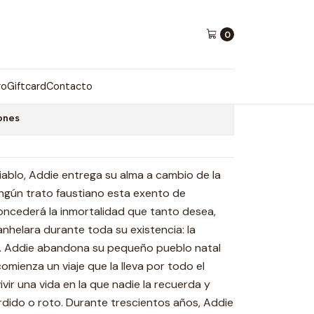
rue
0
SIBLE DE ADDIE LARUE
ro
Giftcard
Contacto
ones
iablo, Addie entrega su alma a cambio de la
ingún trato faustiano esta exento de
concederá la inmortalidad que tanto desea,
 anhelara durante toda su existencia: la
a. Addie abandona su pequeño pueblo natal
 comienza un viaje que la lleva por todo el
vir una vida en la que nadie la recuerda y
dido o roto. Durante trescientos años, Addie