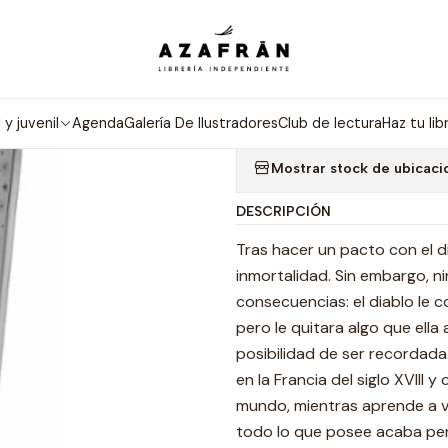
icio
Categorías
Novelas
Fantasía
La Vida Invisible De Addie La
|
LA VIDA INVI
l y juvenil
Agenda
Galería De Ilustradores
Club de lectura
Haz tu lib
Mostrar stock de ubicaci
DESCRIPCIÓN
Tras hacer un pacto con el d
inmortalidad. Sin embargo, n
consecuencias: el diablo le 
pero le quitara algo que ella
posibilidad de ser recordad
en la Francia del siglo XVIII y
mundo, mientras aprende a vi
todo lo que posee acaba per