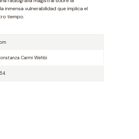
una radiografía magistral sobre la
a inmensa vulnerabilidad que implica el
tro tiempo.
Lom
onstanza Carmi Wehbi
254