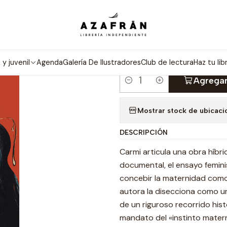
Inicio
Categorías
Novelas
Literatura Chilena
La Vida Que Venía
|
LA VIDA QUE
l y juvenil
Agenda
Galería De Ilustradores
Club de lectura
Haz tu lib
Agregar
Cantidad
Mostrar stock de ubicaci
DESCRIPCIÓN
Carmi articula una obra híbri
documental, el ensayo femini
concebir la maternidad como 
autora la disecciona como un 
de un riguroso recorrido histó
mandato del «instinto matern