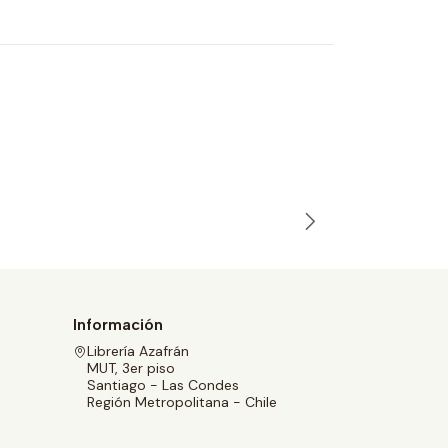
NIDO
Laura Gua
$35.900
Información
Librería Azafrán
MUT, 3er piso
Santiago - Las Condes
Región Metropolitana - Chile