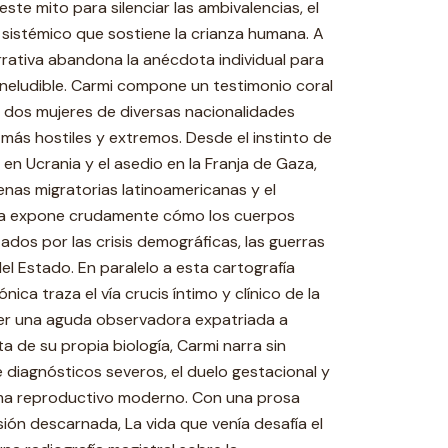
te mito para silenciar las ambivalencias, el
 sistémico que sostiene la crianza humana. A
arrativa abandona la anécdota individual para
ineludible. Carmi compone un testimonio coral
 y dos mujeres de diversas nacionalidades
más hostiles y extremos. Desde el instinto de
 en Ucrania y el asedio en la Franja de Gaza,
enas migratorias latinoamericanas y el
obra expone crudamente cómo los cuerpos
ados por las crisis demográficas, las guerras
el Estado. En paralelo a esta cartografía
nica traza el vía crucis íntimo y clínico de la
er una aguda observadora expatriada a
ta de su propia biología, Carmi narra sin
diagnósticos severos, el duelo gestacional y
stema reproductivo moderno. Con una prosa
sión descarnada, La vida que venía desafía el