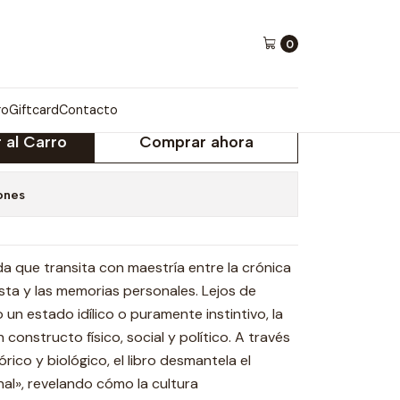
0
 VENÍA
ro
Giftcard
Contacto
 al Carro
Comprar ahora
ones
da que transita con maestría entre la crónica
sta y las memorias personales. Lejos de
un estado idílico o puramente instintivo, la
constructo físico, social y político. A través
rico y biológico, el libro desmantela el
al», revelando cómo la cultura