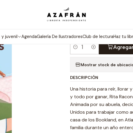
Inicio
Categorías
Novelas
Narrativa
Las Bragas Al Sol
|
LAS BRAGAS 
l y juvenil
Agenda
Galería De Ilustradores
Club de lectura
Haz tu lib
Agregar
Cantidad
Mostrar stock de ubicaci
DESCRIPCIÓN
Una historia para reír, llorar
y todo por ganar, Rita Racons
Animada por su abuela, deci
Unidos para trabajar como au-
casa de los Bookland, en Atla
familia durante un año enter