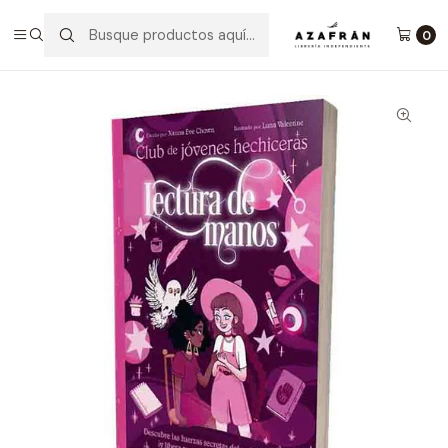
Inicio
Infantil y Juvenil
Juvenil
Lectura De Manos Club De Jóvenes Hechiceras
0