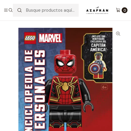
Inicio
Infantil y Juvenil
Infantil
Lego Marvel Enciclopedia De Personajes
0