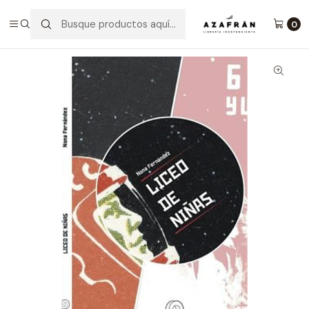
Inicio
Categorías
Artes
Artes Escénicas
Liceo De Niñas
0